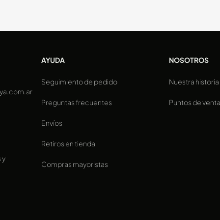
AYUDA
NOSOTROS
Seguimiento de pedido
Nuestra historia
ya.com.ar
Preguntas frecuentes
Puntos de vent
Envíos
Retiros en tienda
 y
Compras mayoristas