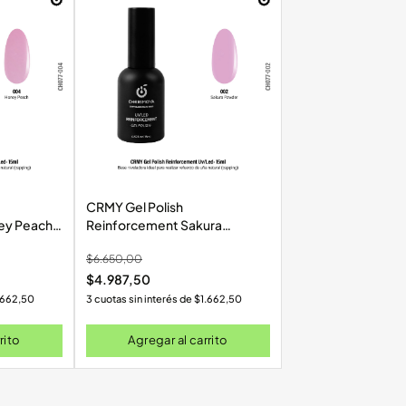
CRMY Gel Polish
ey Peach
Reinforcement Sakura
7-004
Powder Uv/Led 15ml CH077-
$
6.650,00
002
$
4.987,50
.662,50
3 cuotas sin interés de
$
1.662,50
rito
Agregar al carrito