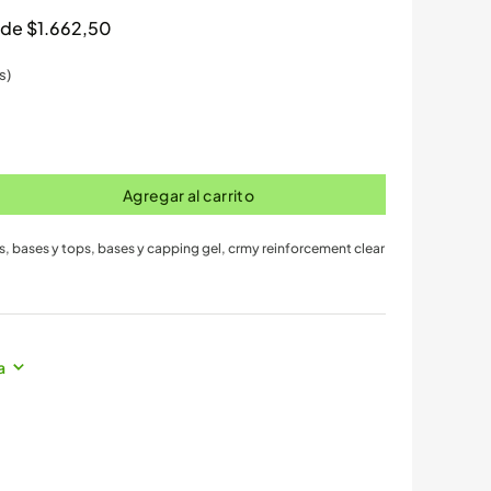
s de
$
1.662,50
s)
Agregar al carrito
s, bases y tops
,
bases y capping gel
,
crmy reinforcement clear
a