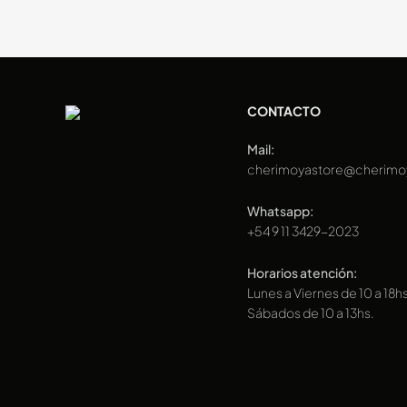
CONTACTO
Mail:
cherimoyastore@cherimo
Whatsapp:
+54 9 11 3429-2023
Horarios atención:
Lunes a Viernes de 10 a 18hs
Sábados de 10 a 13hs.