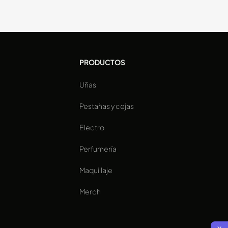
PRODUCTOS
Uñas
a
Pestañas y cejas
Electro
Perfumería
Maquillaje
Merch
x