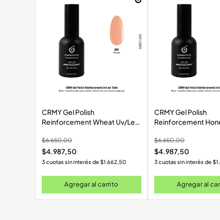
CRMY Gel Polish
CRMY Gel Polish
Reinforcement Wheat Uv/Led
Reinforcement Hon
15ml CH077-005
Uv/Led 15ml CH07
$
6.650,00
$
6.650,00
$
4.987,50
$
4.987,50
3 cuotas sin interés de
$
1.662,50
3 cuotas sin interés de
$
1
Agregar al carrito
Agregar al car