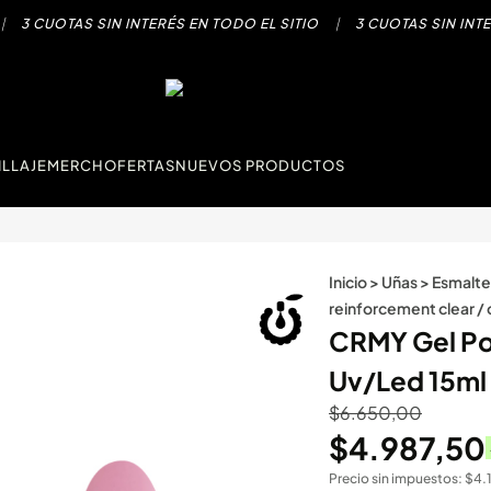
3 CUOTAS SIN INTERÉS EN TODO EL SITIO
|
3 CUOTAS SIN INTERÉ
LLAJE
MERCH
OFERTAS
NUEVOS PRODUCTOS
Inicio
>
Uñas
>
Esmalte
reinforcement clear / 
CRMY Gel Pol
Uv/Led 15m
$
6.650,00
$
4.987,50
Precio sin impuestos:
$
4.