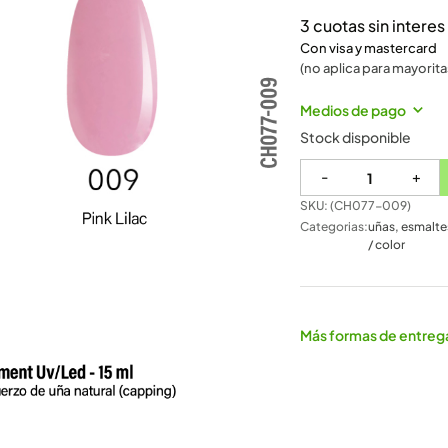
3 cuotas sin intere
Con visa y mastercard
(no aplica para mayorita
Medios de pago
Stock disponible
-
+
SKU: (
CH077-009
)
Categorias:
uñas
,
esmalte
/ color
Más formas de entreg