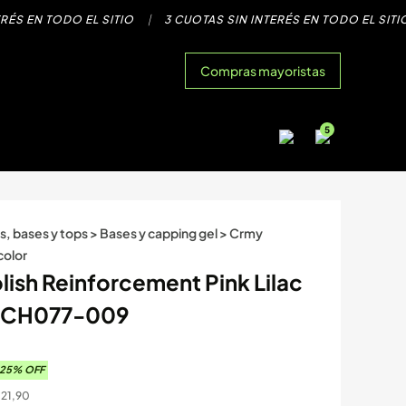
S EN TODO EL SITIO
|
3 CUOTAS SIN INTERÉS EN TODO EL SITIO
Compras mayoristas
5
s, bases y tops
>
Bases y capping gel
>
Crmy
color
ish Reinforcement Pink Lilac
l CH077-009
25
% OFF
121,90