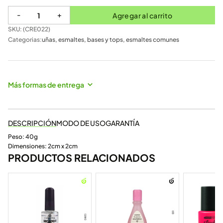
-
+
Agregar al carrito
SKU: (
CRE022
)
Categorias:
uñas
,
esmaltes, bases y tops
,
esmaltes comunes
Más formas de entrega
DESCRIPCIÓN
MODO DE USO
GARANTÍA
Peso: 40g
Dimensiones: 2cm x 2cm
PRODUCTOS RELACIONADOS