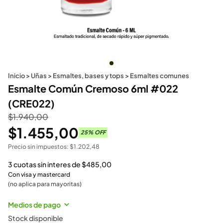
Inicio
>
Uñas
>
Esmaltes, bases y tops
>
Esmaltes comunes
Esmalte Común Cremoso 6ml #022
(CRE022)
$
1.940,00
$
1.455,00
25
% OFF
Precio sin impuestos:
$
1.202,48
3 cuotas sin interes de
$
485,00
Con visa y mastercard
(no aplica para mayoritas)
Medios de pago
Stock disponible