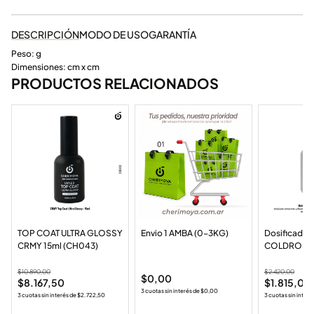
DESCRIPCIÓN
MODO DE USO
GARANTÍA
Peso: g
Dimensiones: cm x cm
PRODUCTOS RELACIONADOS
TOP COAT ULTRA GLOSSY
Envio 1 AMBA (0-3KG)
Dosificador
CRMY 15ml (CH043)
COLDROSE
$
10.890,00
$
2.420,00
$
0,00
$
8.167,50
$
1.815,00
3 cuotas sin interés de
$
0,00
3 cuotas sin interés de
$
2.722,50
3 cuotas sin interé