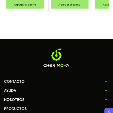
Agregar al carrito
Agregar al carrito
Agregar 
CONTACTO
AYUDA
NOSOTROS
PRODUCTOS
x