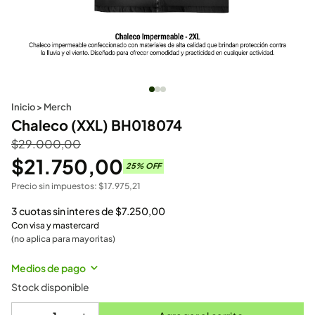
Inicio
>
Merch
Chaleco (XXL) BH018074
$
29.000,00
$
21.750,00
25
% OFF
Precio sin impuestos:
$
17.975,21
3 cuotas sin interes de
$
7.250,00
Con visa y mastercard
(no aplica para mayoritas)
Medios de pago
Stock disponible
-
+