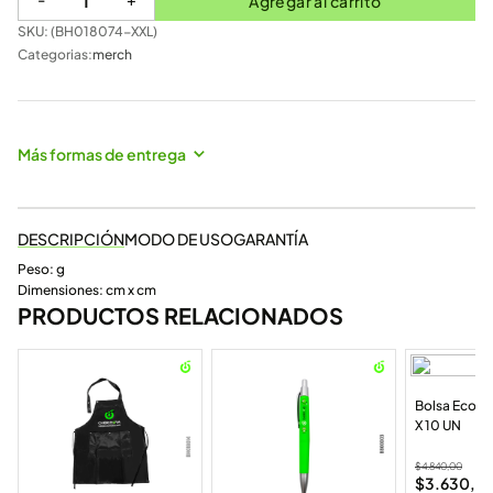
Agregar al carrito
SKU: (
BH018074-XXL
)
Categorias:
merch
Más formas de entrega
DESCRIPCIÓN
MODO DE USO
GARANTÍA
Peso: g
Dimensiones: cm x cm
PRODUCTOS RELACIONADOS
Bolsa Ecolo
X 10 UN
$
4.840,00
$
3.630,0