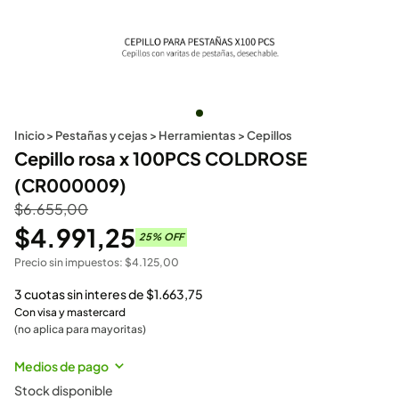
Inicio
>
Pestañas y cejas
>
Herramientas
>
Cepillos
Cepillo rosa x 100PCS COLDROSE
(CR000009)
$
6.655,00
$
4.991,25
25
% OFF
Precio sin impuestos:
$
4.125,00
3 cuotas sin interes de
$
1.663,75
Con visa y mastercard
(no aplica para mayoritas)
Medios de pago
Stock disponible