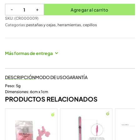
-
+
Agregar al carrito
SKU: (
CR000009
)
Categorias:
pestañas y cejas
,
herramientas
,
cepillos
Más formas de entrega
DESCRIPCIÓN
MODO DE USO
GARANTÍA
Peso: 5g
Dimensiones: 6cm x 1cm
PRODUCTOS RELACIONADOS