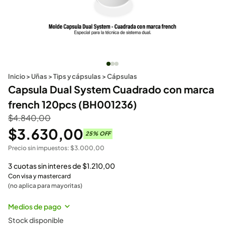
Inicio
>
Uñas
>
Tips y cápsulas
>
Cápsulas
Capsula Dual System Cuadrado con marca
french 120pcs (BH001236)
$
4.840,00
$
3.630,00
25
% OFF
Precio sin impuestos:
$
3.000,00
3 cuotas sin interes de
$
1.210,00
Con visa y mastercard
(no aplica para mayoritas)
Medios de pago
Stock disponible