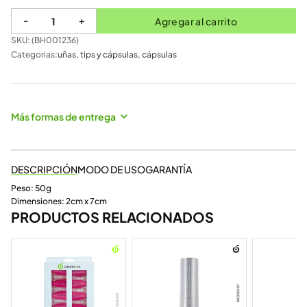
-
+
Agregar al carrito
SKU: (
BH001236
)
Categorias:
uñas
,
tips y cápsulas
,
cápsulas
Más formas de entrega
DESCRIPCIÓN
MODO DE USO
GARANTÍA
Peso: 50g
Dimensiones: 2cm x 7cm
PRODUCTOS RELACIONADOS