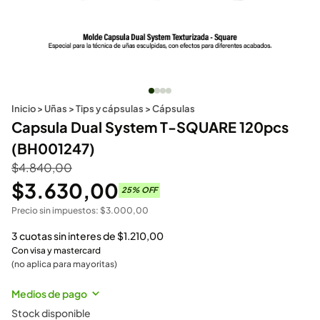
Inicio
>
Uñas
>
Tips y cápsulas
>
Cápsulas
Capsula Dual System T-SQUARE 120pcs
(BH001247)
$
4.840,00
$
3.630,00
25
% OFF
Precio sin impuestos:
$
3.000,00
3 cuotas sin interes de
$
1.210,00
Con visa y mastercard
(no aplica para mayoritas)
Medios de pago
Stock disponible