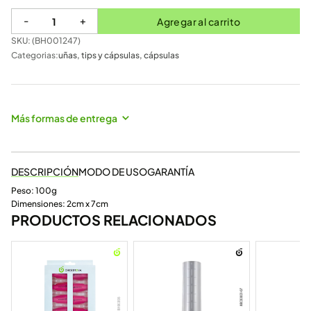
-
+
Agregar al carrito
SKU: (
BH001247
)
Categorias:
uñas
,
tips y cápsulas
,
cápsulas
Más formas de entrega
DESCRIPCIÓN
MODO DE USO
GARANTÍA
Peso: 100g
Dimensiones: 2cm x 7cm
PRODUCTOS RELACIONADOS