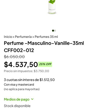
Inicio
>
Perfumería
>
Perfumes 35 ml
Perfume -Masculino-Vanille-35ml
CFF002-012
$
6.050,00
$
4.537,50
25
% OFF
Precio sin impuestos:
$
3.750,00
3 cuotas sin interes de
$
1.512,50
Con visa y mastercard
(no aplica para mayoritas)
Medios de pago
Stock disponible