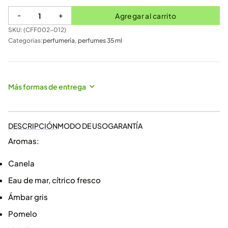
-
+
Agregar al carrito
SKU: (
CFF002-012
)
Categorias:
perfumería
,
perfumes 35 ml
Más formas de entrega
DESCRIPCIÓN
MODO DE USO
GARANTÍA
Aromas:
Canela
Eau de mar, cítrico fresco
Ámbar gris
Pomelo