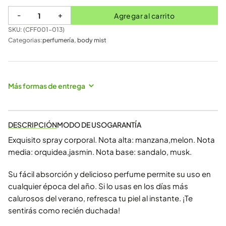
-
+
Agregar al carrito
SKU: (
CFF001-013
)
Categorias:
perfumería
,
body mist
Más formas de entrega
DESCRIPCIÓN
MODO DE USO
GARANTÍA
Exquisito spray corporal. Nota alta: manzana,melon. Nota
media: orquidea,jasmin. Nota base: sandalo, musk.
Su fácil absorción y delicioso perfume permite su uso en
cualquier época del año. Si lo usas en los días más
calurosos del verano, refresca tu piel al instante. ¡Te
sentirás como recién duchada!