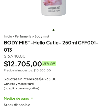
Inicio
>
Perfumería
>
Body mist
BODY MIST-Hello Cutie- 250ml CFF001-
013
$
16.940,00
$
12.705,00
25
% OFF
Precio sin impuestos:
$
10.500,00
3 cuotas sin interes de
$
4.235,00
Con visa y mastercard
(no aplica para mayoritas)
Medios de pago
Stock disponible