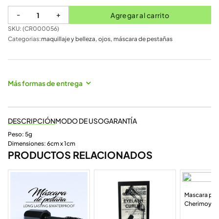
-
+
Agregar al carrito
SKU: (
CR000056
)
Categorias:
maquillaje y belleza
,
ojos
,
máscara de pestañas
Más formas de entrega
DESCRIPCIÓN
MODO DE USO
GARANTÍA
Peso: 5g
Dimensiones: 6cm x 1cm
PRODUCTOS RELACIONADOS
Mascara punt
Cherimoya 
002)