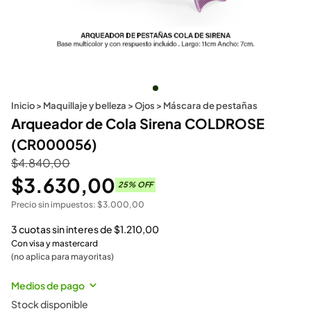
Inicio
>
Maquillaje y belleza
>
Ojos
>
Máscara de pestañas
Arqueador de Cola Sirena COLDROSE
(CR000056)
$
4.840,00
$
3.630,00
25
% OFF
Precio sin impuestos:
$
3.000,00
3 cuotas sin interes de
$
1.210,00
Con visa y mastercard
(no aplica para mayoritas)
Medios de pago
Stock disponible