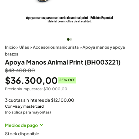
Inicio
>
Uñas
>
Accesorios manicurista
>
Apoya manos y apoya
brazos
Apoya Manos Animal Print (BH003221)
$
48.400,00
$
36.300,00
25
% OFF
Precio sin impuestos:
$
30.000,00
3 cuotas sin interes de
$
12.100,00
Con visa y mastercard
(no aplica para mayoritas)
Medios de pago
Stock disponible