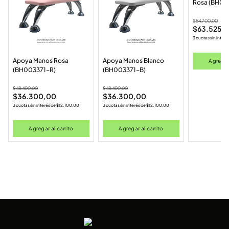
Rosa (BH00
$
84.700,00
$
63.525,
3 cuotas sin interé
Apoya Manos Rosa
Apoya Manos Blanco
Agregar 
(BH003371-R)
(BH003371-B)
$
48.400,00
$
48.400,00
$
36.300,00
$
36.300,00
3 cuotas sin interés de
$
12.100,00
3 cuotas sin interés de
$
12.100,00
Agregar al carrito
Agregar al carrito