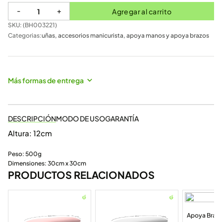
-
+
Agregar al carrito
SKU: (
BH003221
)
Categorias:
uñas
,
accesorios manicurista
,
apoya manos y apoya brazos
Más formas de entrega
DESCRIPCIÓN
MODO DE USO
GARANTÍA
Altura: 12cm
Peso: 500g
Dimensiones: 30cm x 30cm
PRODUCTOS RELACIONADOS
Apoya Braz