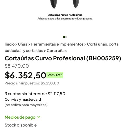
Inicio
>
Uñas
>
Herramientas e implementos
>
Corta uñas, corta
cutículas, y corta tips
>
Corta uñas
Cortaúñas Curvo Profesional (BH005259)
$
8.470,00
$
6.352,50
25
% OFF
Precio sin impuestos:
$
5.250,00
3 cuotas sin interes de
$
2.117,50
Con visa y mastercard
(no aplica para mayoritas)
Medios de pago
Stock disponible