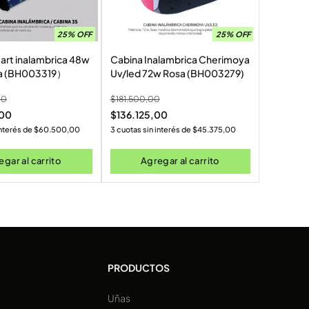
25% OFF
25% OFF
art inalambrica 48w
Cabina Inalambrica Cherimoya
a (BH003319）
Uv/led 72w Rosa (BH003279)
00
$
181.500,00
,00
$
136.125,00
interés de
$
60.500,00
3 cuotas sin interés de
$
45.375,00
gar al carrito
Agregar al carrito
PRODUCTOS
Uñas