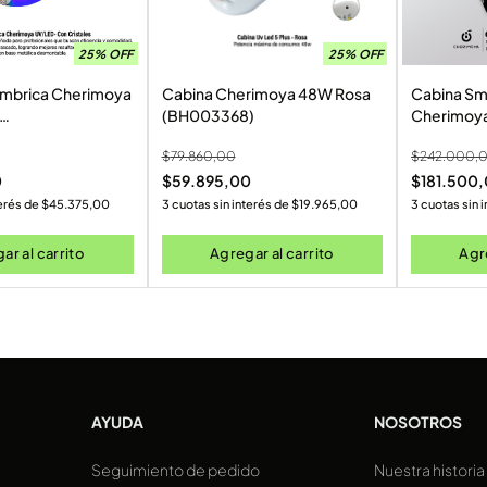
25% OFF
25% OFF
ámbrica Cherimoya
Cabina Cherimoya 48W Rosa
Cabina Sm
(BH003368)
Cherimoy
BH003155)
$
79.860,00
$
242.000,
0
$
59.895,00
$
181.500
terés de
$
45.375,00
3 cuotas sin interés de
$
19.965,00
3 cuotas sin 
ar al carrito
Agregar al carrito
Agre
AYUDA
NOSOTROS
Seguimiento de pedido
Nuestra historia