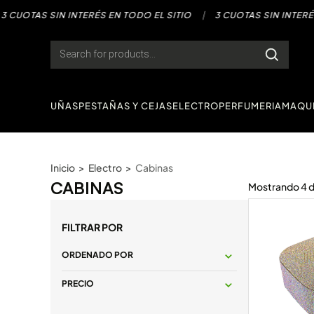
Saltar
OTAS SIN INTERÉS EN TODO EL SITIO
|
3 CUOTAS SIN INTERÉS EN
al
contenido
Products
search
UÑAS
PESTAÑAS Y CEJAS
ELECTRO
PERFUMERIA
MAQUI
Inicio
>
Electro
>
Cabinas
CABINAS
Mostrando
4
FILTRAR POR
ORDENADO POR
PRECIO