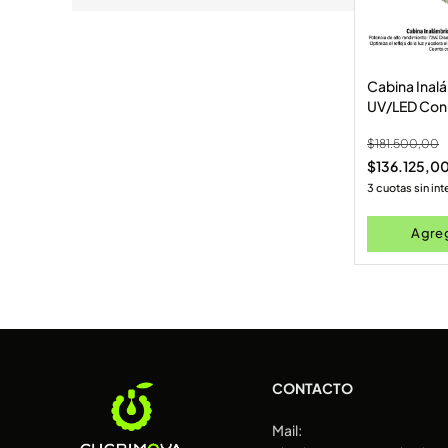
Cabina Inal
UV/LED Con
Cristales(
$
181.500,00
$
136.125,0
3 cuotas sin in
Agreg
CONTACTO
Mail: