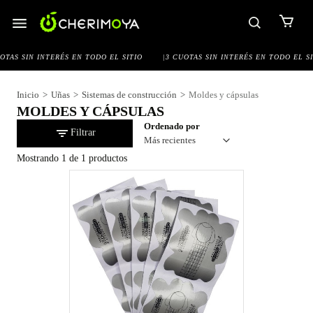
Saltar
al
contenido
OTAS SIN INTERÉS EN TODO EL SITIO
|
3 CUOTAS SIN INTERÉS EN TODO EL SI
Inicio
>
Uñas
>
Sistemas de construcción
>
Moldes y cápsulas
MOLDES Y CÁPSULAS
Ordenado por
Filtrar
Mostrando
1
de
1
productos