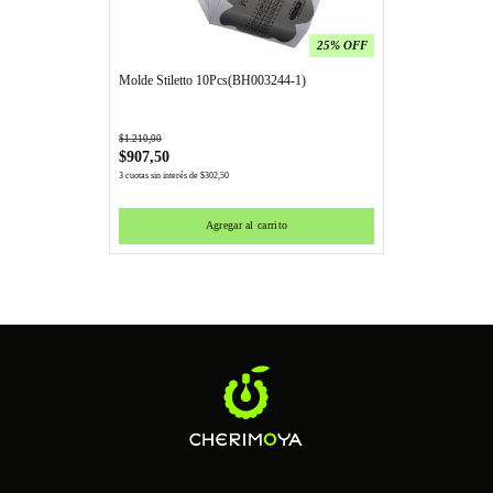
25% OFF
Molde Stiletto 10Pcs(BH003244-1)
$
1.210,00
$
907,50
3 cuotas sin interés de
$
302,50
Agregar al carrito