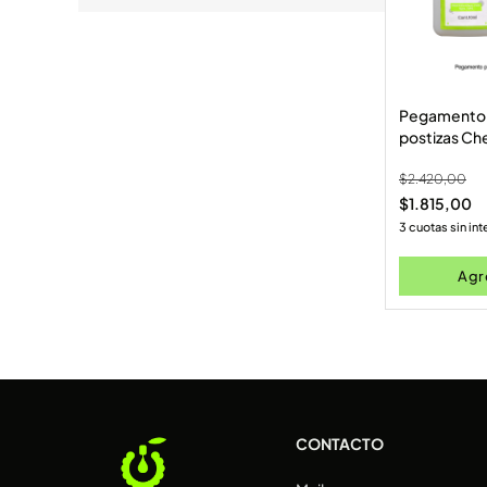
Pegamento p
postizas Ch
(CH098)
$
2.420,00
$
1.815,00
3 cuotas sin in
Agre
CONTACTO