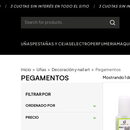
Saltar
3 CUOTAS SIN INTERÉS EN TODO EL SITIO
|
3 CUOTAS SIN INTERÉ
al
contenido
Products
search
UÑAS
PESTAÑAS Y CEJAS
ELECTRO
PERFUMERIA
MAQUI
Inicio
>
Uñas
>
Decoración y nail art
>
Pegamentos
PEGAMENTOS
Mostrando
1
d
FILTRAR POR
ORDENADO POR
PRECIO