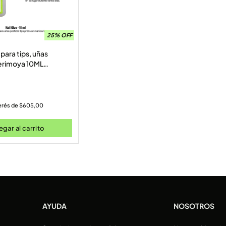
25% OFF
ara tips, uñas
erimoya 10ML
terés de
$
605,00
gar al carrito
AYUDA
NOSOTROS