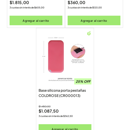
$
1.815,00
$
360,00
3 cuotas sin interés de
$
605,00
3 cuotas sin interés de
$
120,00
Agregar al carrito
Agregar al carrito
25% OFF
Base silicona porta pestañas
COLDROSE (CR000013)
$
1.450,00
$
1.087,50
3 cuotas sin interés de
$
362,50
Agregar al carrito