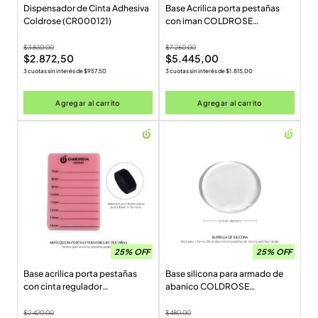
Dispensador de Cinta Adhesiva
Base Acrilica porta pestañas
Coldrose (CR000121)
con iman COLDROSE
(CR000061)
$
3.830,00
$
7.260,00
$
2.872,50
$
5.445,00
3 cuotas sin interés de
$
957,50
3 cuotas sin interés de
$
1.815,00
Agregar al carrito
Agregar al carrito
25% OFF
25% OFF
Base acrilica porta pestañas
Base silicona para armado de
con cinta regulador
abanico COLDROSE
CHERIMOYA (BH004019)
(CR000012)
$
2.420,00
$
480,00