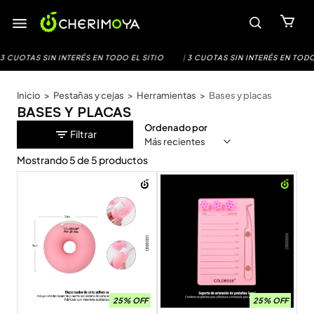
Saltar
al
contenido
OTAS SIN INTERÉS EN TODO EL SITIO
|
3 CUOTAS SIN INTERÉS EN TODO EL S
Inicio
>
Pestañas y cejas
>
Herramientas
>
Bases y placas
BASES Y PLACAS
Ordenado por
Filtrar
Mostrando
5
de
5
productos
25% OFF
25% OFF