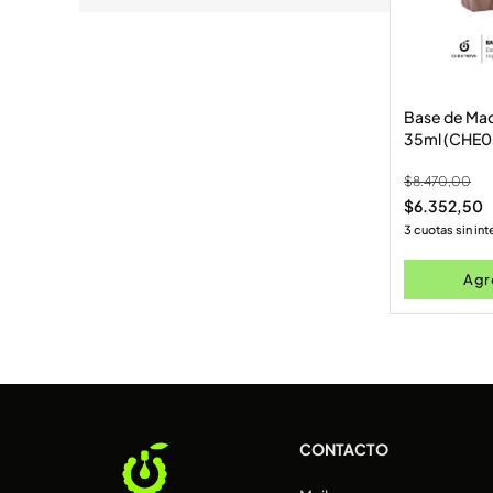
Base de Maq
35ml (CHE
$
8.470,00
$
6.352,50
3 cuotas sin in
Agre
CONTACTO