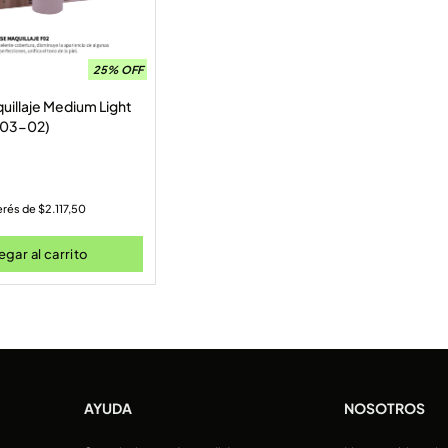
25% OFF
uillaje Medium Light
003-02)
terés de
$
2.117,50
gar al carrito
AYUDA
NOSOTROS