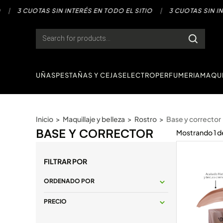
Saltar
3 CUOTAS SIN INTERÉS EN TODO EL SITIO
|
3 CUOTAS SIN INTERÉ
al
contenido
Products
search
UÑAS
PESTAÑAS Y CEJAS
ELECTRO
PERFUMERIA
MAQUI
Inicio
>
Maquillaje y belleza
>
Rostro
>
Base y corrector
BASE Y CORRECTOR
Mostrando
1
d
FILTRAR POR
ORDENADO POR
PRECIO